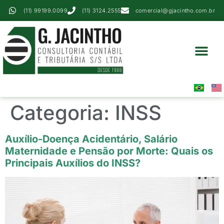
(11) 99199.0099
(11) 3124.2555
comercial@gjacintho.com.br
Serviços Contábei
Perícia Contábil
Área Do Cliente
Categoria:
INSS
Auxílio-Doença Acidentário, Salário
Maternidade e Pensão por Morte: Quais os
Principais Auxílios do INSS?