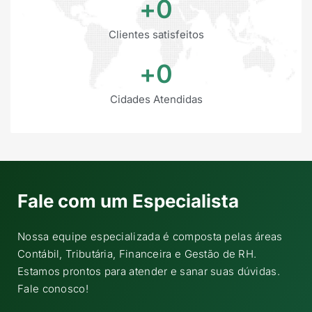
+
0
Clientes satisfeitos
+
0
Cidades Atendidas
Fale com um Especialista
Nossa equipe especializada é composta pelas áreas
Contábil, Tributária, Financeira e Gestão de RH.
Estamos prontos para atender e sanar suas dúvidas.
Fale conosco!