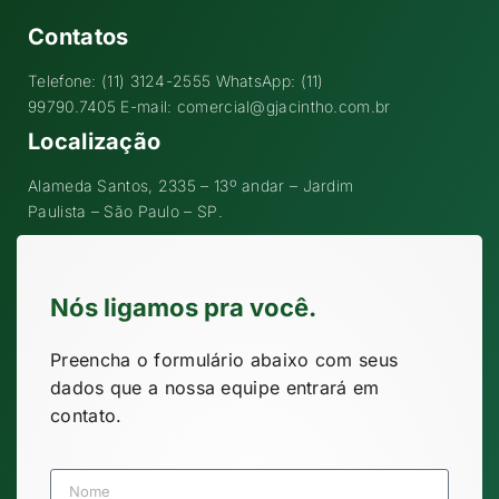
Contatos
Telefone: (11) 3124-2555 WhatsApp: (11)
99790.7405 E-mail: comercial@gjacintho.com.br
Localização
Alameda Santos, 2335 – 13º andar – Jardim
Paulista – São Paulo – SP.
Nós ligamos pra você.
Preencha o formulário abaixo com seus
dados que a nossa equipe entrará em
contato.