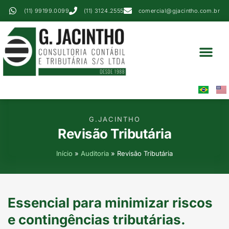
(11) 99199.0099
(11) 3124.2555
comercial@gjacintho.com.br
Serviços Contábei
Perícia Contábil
Área Do Cliente
G.JACINTHO
Revisão Tributária
Início
»
Auditoria
»
Revisão Tributária
Essencial para minimizar riscos
e contingências tributárias.