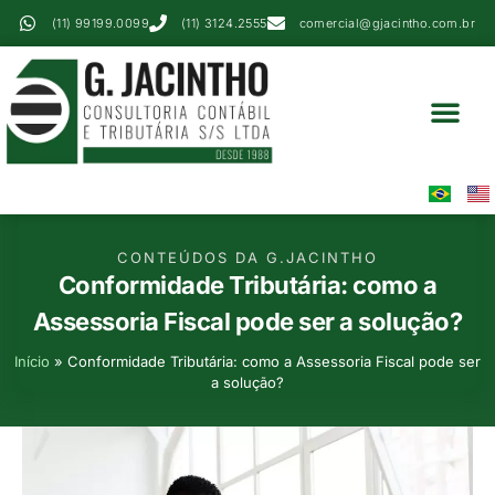
(11) 99199.0099
(11) 3124.2555
comercial@gjacintho.com.br
Serviços Contábei
Perícia Contábil
Área Do Cliente
CONTEÚDOS DA G.JACINTHO
Conformidade Tributária: como a
Assessoria Fiscal pode ser a solução?
Início
»
Conformidade Tributária: como a Assessoria Fiscal pode ser
a solução?