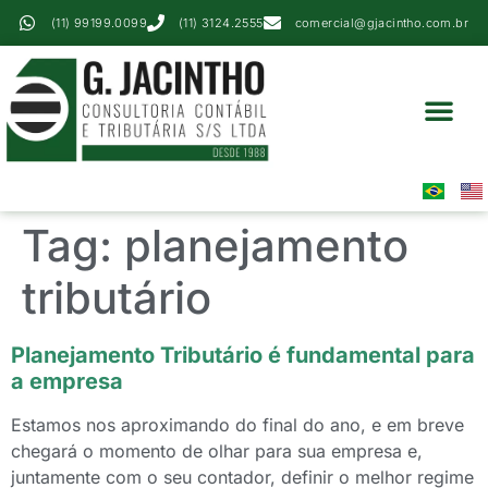
(11) 99199.0099
(11) 3124.2555
comercial@gjacintho.com.br
Serviços Contábei
Perícia Contábil
Área Do Cliente
Tag:
planejamento
tributário
Planejamento Tributário é fundamental para
a empresa
Estamos nos aproximando do final do ano, e em breve
chegará o momento de olhar para sua empresa e,
juntamente com o seu contador, definir o melhor regime