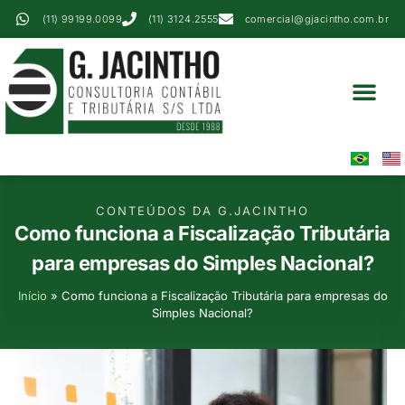
(11) 99199.0099
(11) 3124.2555
comercial@gjacintho.com.br
Serviços Contábei
Perícia Contábil
Área Do Cliente
CONTEÚDOS DA G.JACINTHO
Como funciona a Fiscalização Tributária
para empresas do Simples Nacional?
Início
»
Como funciona a Fiscalização Tributária para empresas do
Simples Nacional?