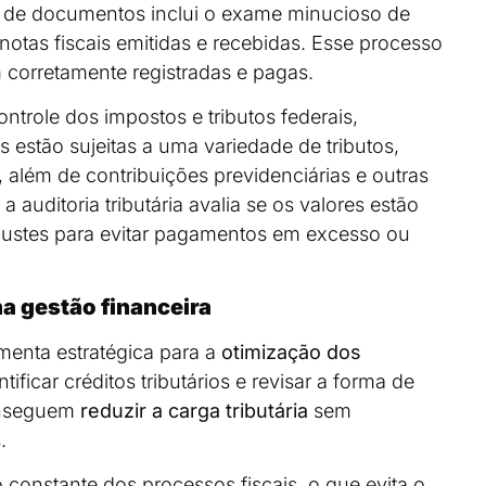
ão de documentos inclui o exame minucioso de
 notas fiscais emitidas e recebidas. Esse processo
m corretamente registradas e pagas.
ontrole dos impostos e tributos federais,
 estão sujeitas a uma variedade de tributos,
, além de contribuições previdenciárias e outras
a auditoria tributária avalia se os valores estão
ajustes para evitar pagamentos em excesso ou
na gestão financeira
amenta estratégica para a
otimização dos
ificar créditos tributários e revisar a forma de
onseguem
reduzir a carga tributária
sem
s.
constante dos processos fiscais, o que evita o