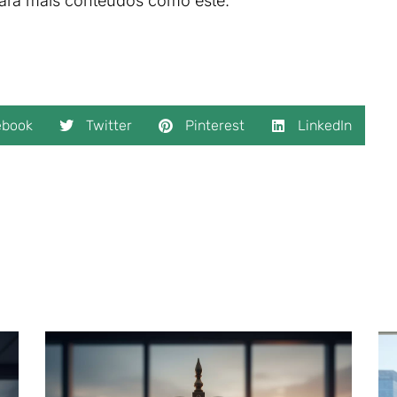
ara mais conteúdos como este.
ebook
Twitter
Pinterest
LinkedIn