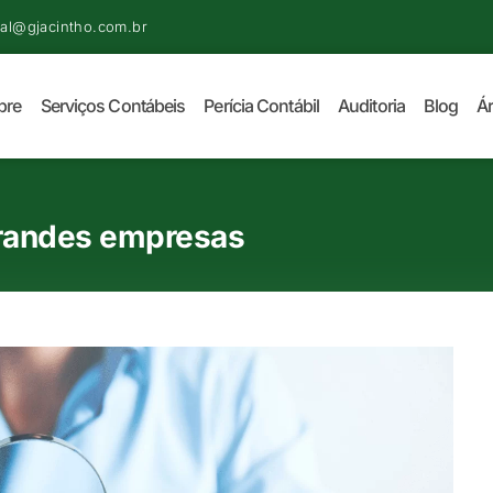
al@gjacintho.com.br
bre
Serviços Contábeis
Perícia Contábil
Auditoria
Blog
Ár
 grandes empresas