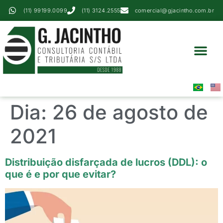
(11) 99199.0099
(11) 3124.2555
comercial@gjacintho.com.br
Serviços Contábei
Perícia Contábil
Área Do Cliente
Dia:
26 de agosto de
2021
Distribuição disfarçada de lucros (DDL): o
que é e por que evitar?