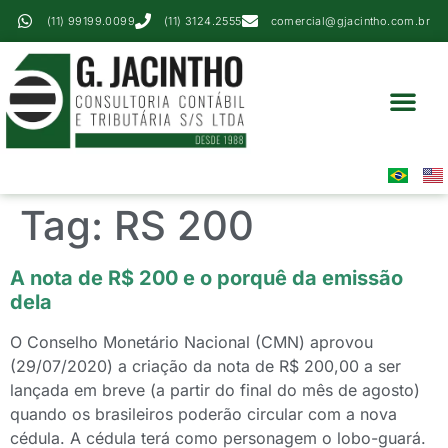
(11) 99199.0099
(11) 3124.2555
comercial@gjacintho.com.br
Serviços Contábei
Perícia Contábil
Área Do Cliente
Tag:
RS 200
A nota de R$ 200 e o porquê da emissão
dela
O Conselho Monetário Nacional (CMN) aprovou
(29/07/2020) a criação da nota de R$ 200,00 a ser
lançada em breve (a partir do final do mês de agosto)
quando os brasileiros poderão circular com a nova
cédula. A cédula terá como personagem o lobo-guará.