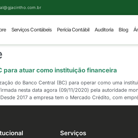
al@gjacintho.com.br
bre
Serviços Contábeis
Perícia Contábil
Auditoria
Blog
Ár
e
 para atuar como instituição financeira
ação do Banco Central (BC) para operar como uma instituiç
nfirmada nesta data agora (09/11/2020) pela autoridade mo
. Desde 2017 a empresa tem o Mercado Crédito, com empr
itucional
Serviços