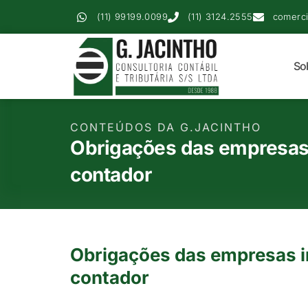
(11) 99199.0099
(11) 3124.2555
comerci
So
CONTEÚDOS DA G.JACINTHO
Obrigações das empresas 
contador
Obrigações das empresas i
contador