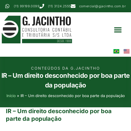
(11) 99199.0099
(11) 3124.2555
comercial@gjacintho.com.br
Serviços Contábei
Perícia Contábil
Área Do Cliente
CONTEÚDOS DA G.JACINTHO
IR – Um direito desconhecido por boa parte
da população
Início
»
IR – Um direito desconhecido por boa parte da população
IR – Um direito desconhecido por boa
parte da população