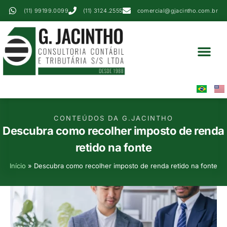
(11) 99199.0099
(11) 3124.2555
comercial@gjacintho.com.br
Serviços Contábei
Perícia Contábil
Área Do Cliente
CONTEÚDOS DA G.JACINTHO
Descubra como recolher imposto de renda
retido na fonte
Início
»
Descubra como recolher imposto de renda retido na fonte