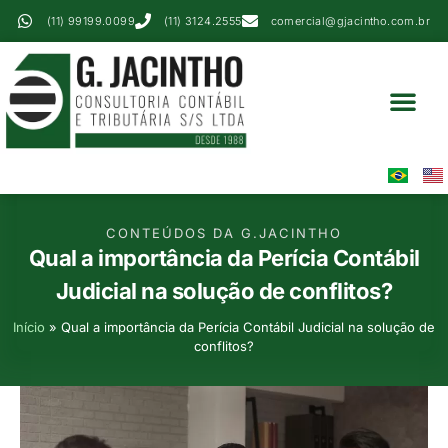
(11) 99199.0099
(11) 3124.2555
comercial@gjacintho.com.br
Serviços Contábei
Perícia Contábil
Área Do Cliente
CONTEÚDOS DA G.JACINTHO
Qual a importância da Perícia Contábil
Judicial na solução de conflitos?
Início
»
Qual a importância da Perícia Contábil Judicial na solução de
conflitos?