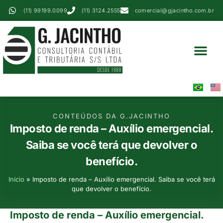
(11) 99199.0099
(11) 3124.2555
comercial@gjacintho.com.br
Serviços Contábei
Perícia Contábil
Área Do Cliente
CONTEÚDOS DA G.JACINTHO
Imposto de renda – Auxílio emergencial.
Saiba se você terá que devolver o
benefício.
Início
»
Imposto de renda – Auxílio emergencial. Saiba se você terá
que devolver o benefício.
Imposto de renda – Auxílio emergencial.