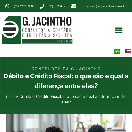
(11) 99199.0099
(11) 3124.2555
comercial@gjacintho.com.br
Serviços Contábei
Perícia Contábil
Área Do Cliente
CONTEÚDOS DA G.JACINTHO
Débito e Crédito Fiscal: o que são e qual a
diferença entre eles?
Início
»
Débito e Crédito Fiscal: o que são e qual a diferença entre
eles?